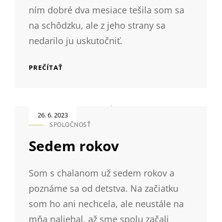
ním dobré dva mesiace tešila som sa
na schôdzku, ale z jeho strany sa
nedarilo ju uskutočniť.
NAŠA
PREČÍTAŤ
SCHODZKA
Posted
26. 6. 2023
on
SPOLOČNOSŤ
CAT
LINKS
Sedem rokov
Som s chalanom už sedem rokov a
poznáme sa od detstva. Na začiatku
som ho ani nechcela, ale neustále na
mňa naliehal, až sme spolu začali