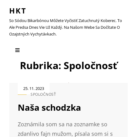
HKT
So Sódou Bikarbónou Môžete Vyčistiť Zatuchnutý Koberec. To
Ale Predsa Dnes Vie Už Každý. Na Našom Webe Sa Dočítate O
Ozajstných Vychytávkach.
Rubrika:
Spoločnosť
Posted
25. 11. 2023
on
SPOLOČNOSŤ
CAT
LINKS
Naša schodzka
Zoznámila som sa na zoznamke so
zdanlivo fajn mužom, písala som si s