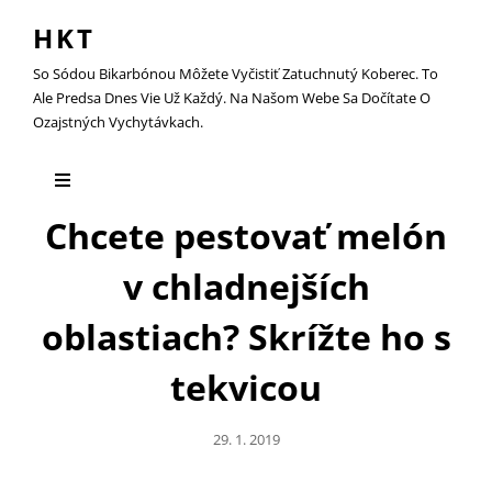
HKT
So Sódou Bikarbónou Môžete Vyčistiť Zatuchnutý Koberec. To
Ale Predsa Dnes Vie Už Každý. Na Našom Webe Sa Dočítate O
Ozajstných Vychytávkach.
Chcete pestovať melón
v chladnejších
oblastiach? Skrížte ho s
tekvicou
Posted
29. 1. 2019
On