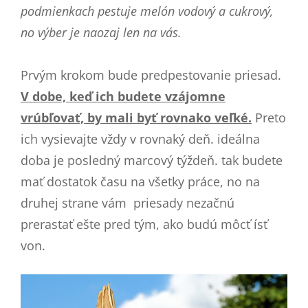
podmienkach pestuje melón vodový a cukrový,
no výber je naozaj len na vás.
Prvým krokom bude predpestovanie priesad.
V dobe, keď ich budete vzájomne
vrúbľovať, by mali byť rovnako veľké.
Preto
ich vysievajte vždy v rovnaký deň. ideálna
doba je posledný marcový týždeň. tak budete
mať dostatok času na všetky práce, no na
druhej strane vám priesady nezačnú
prerastať ešte pred tým, ako budú môcť ísť
von.