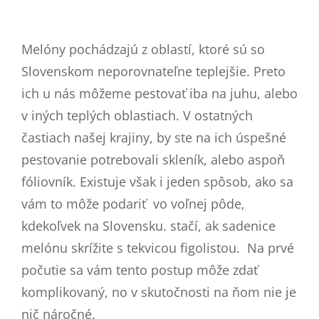
Melóny pochádzajú z oblastí, ktoré sú so
Slovenskom neporovnateľne teplejšie. Preto
ich u nás môžeme pestovať iba na juhu, alebo
v iných teplých oblastiach. V ostatných
častiach našej krajiny, by ste na ich úspešné
pestovanie potrebovali skleník, alebo aspoň
fóliovník. Existuje však i jeden spôsob, ako sa
vám to môže podariť vo voľnej pôde,
kdekoľvek na Slovensku. stačí, ak sadenice
melónu skrížite s tekvicou figolistou. Na prvé
počutie sa vám tento postup môže zdať
komplikovaný, no v skutočnosti na ňom nie je
nič náročné.