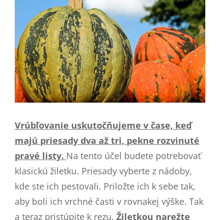
Vrúbľovanie uskutočňujeme v čase, keď
majú priesady dva až tri, pekne rozvinuté
pravé listy.
Na tento účel budete potrebovať
klasickú žiletku. Priesady vyberte z nádoby,
kde ste ich pestovali. Priložte ich k sebe tak,
aby boli ich vrchné časti v rovnakej výške. Tak
a teraz pristúpite k rezu.
Žiletkou narežte