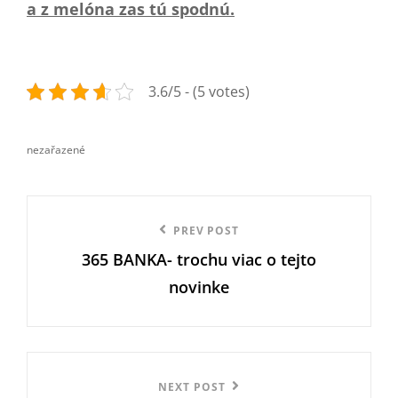
a z melóna zas tú spodnú.
3.6/5 - (5 votes)
nezařazené
categories
Navigace
Previous
PREV POST
pro
365 BANKA- trochu viac o tejto
Post
příspěvek
novinke
Next
NEXT POST