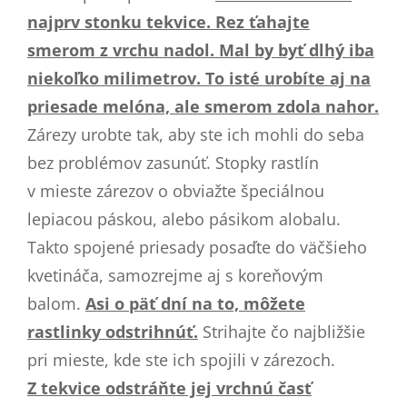
najprv stonku tekvice. Rez ťahajte
smerom z vrchu nadol. Mal by byť dlhý iba
niekoľko milimetrov. To isté urobíte aj na
priesade melóna, ale smerom zdola nahor.
Zárezy urobte tak, aby ste ich mohli do seba
bez problémov zasunúť. Stopky rastlín
v mieste zárezov o obviažte špeciálnou
lepiacou páskou, alebo pásikom alobalu.
Takto spojené priesady posaďte do väčšieho
kvetináča, samozrejme aj s koreňovým
balom.
Asi o päť dní na to, môžete
rastlinky odstrihnúť.
Strihajte čo najbližšie
pri mieste, kde ste ich spojili v zárezoch.
Z tekvice odstráňte jej vrchnú časť