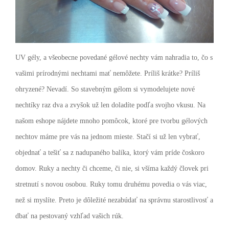
UV gély, a všeobecne povedané gélové nechty vám nahradia to, čo s
vašimi prírodnými nechtami mať nemôžete. Príliš krátke? Príliš
ohryzené? Nevadí. So stavebným gélom si vymodelujete nové
nechtíky raz dva a zvyšok už len doladíte podľa svojho vkusu. Na
našom eshope nájdete mnoho pomôcok, ktoré pre tvorbu gélových
nechtov máme pre vás na jednom mieste. Stačí si už len vybrať,
objednať a tešiť sa z nadupaného balíka, ktorý vám príde čoskoro
domov.
Ruky a nechty či chceme, či nie, si všíma každý človek pri
stretnutí s novou osobou. Ruky tomu druhému povedia o vás viac,
než si myslíte. Preto je dôležité nezabúdať na správnu starostlivosť a
dbať na pestovaný vzhľad vašich rúk.