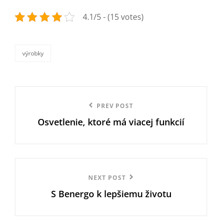
4.1/5 - (15 votes)
výrobky
categories
Navigace
Previous
PREV POST
pro
Osvetlenie, ktoré má viacej funkcií
Post
příspěvek
Next
NEXT POST
S Benergo k lepšiemu životu
Post