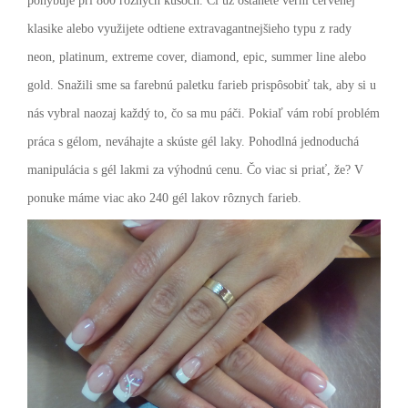
pohybuje pri 800 rôznych kusoch. Či už ostanete verní červenej
klasike alebo využijete odtiene extravagantnejšieho typu z rady
neon, platinum, extreme cover, diamond, epic, summer line alebo
gold. Snažili sme sa farebnú paletku farieb prispôsobiť tak, aby si u
nás vybral naozaj každý to, čo sa mu páči.
Pokiaľ vám robí problém
práca s gélom, neváhajte a skúste gél laky. Pohodlná jednoduchá
manipulácia s gél lakmi za výhodnú cenu. Čo viac si priať, že? V
ponuke máme viac ako 240 gél lakov rôznych farieb.