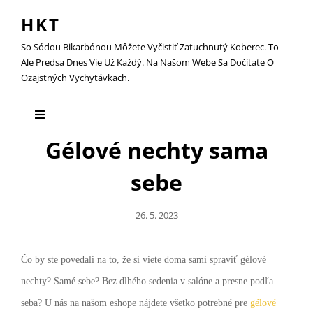
HKT
So Sódou Bikarbónou Môžete Vyčistiť Zatuchnutý Koberec. To
Ale Predsa Dnes Vie Už Každý. Na Našom Webe Sa Dočítate O
Ozajstných Vychytávkach.
Gélové nechty sama
sebe
Posted
26. 5. 2023
On
Čo by ste povedali na to, že si viete doma sami spraviť gélové
nechty? Samé sebe? Bez dlhého sedenia v salóne a presne podľa
seba? U nás na našom eshope nájdete všetko potrebné pre
gélové