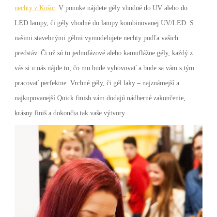
nechty z Košic
. V ponuke nájdete gély vhodné do UV alebo do
LED lampy, či gély vhodné do lampy kombinovanej UV/LED. S
našimi stavebnými gélmi vymodelujete nechty podľa vašich
predstáv. Či už sú to jednofázové alebo kamuflážne gély, každý z
vás si u nás nájde to, čo mu bude vyhovovať a bude sa vám s tým
pracovať perfektne. Vrchné gély, či gél laky – najznámejší a
najkupovanejší Quick finish vám dodajú nádherné zakončenie,
krásny finiš a dokončia tak vaše výtvory.