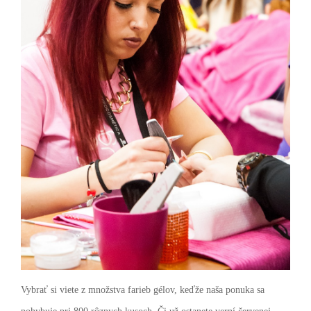
Vybrať si viete z množstva farieb gélov, keďže naša ponuka sa