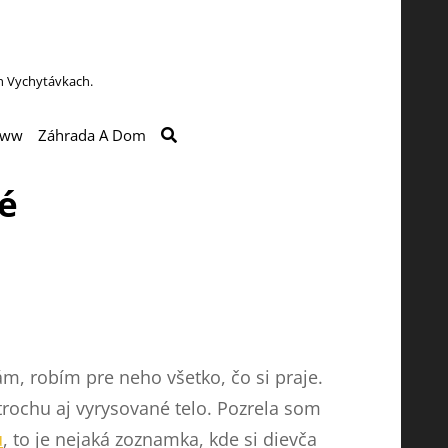
h Vychytávkach.
SEARCH
ww
Záhrada A Dom
né
m, robím pre neho všetko, čo si praje.
 trochu aj vyrysované telo. Pozrela som
u
, to je nejaká zoznamka, kde si dievča