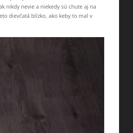
tak nikdy nevie a niekedy sú chute aj na
to dievčatá blízko, ako keby to mal v