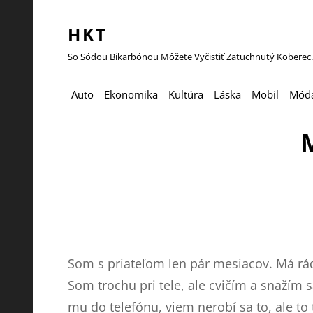
HKT
So Sódou Bikarbónou Môžete Vyčistiť Zatuchnutý Koberec.
Auto
Ekonomika
Kultúra
Láska
Mobil
Mód
M
Som s priateľom len pár mesiacov. Má rád
Som trochu pri tele, ale cvičím a snažím s
mu do telefónu, viem nerobí sa to, ale to 