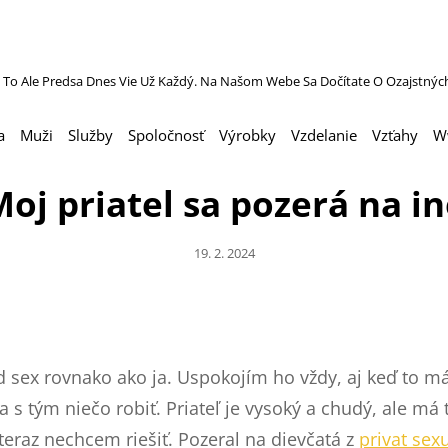
 To Ale Predsa Dnes Vie Už Každý. Na Našom Webe Sa Dočítate O Ozajstnýc
a
Muži
Služby
Spoločnosť
Výrobky
Vzdelanie
Vzťahy
W
oj priatel sa pozerá na i
Posted
19. 2. 2024
On
 sex rovnako ako ja. Uspokojím ho vždy, aj keď to má
a s tým niečo robiť. Priateľ je vysoký a chudý, ale má
teraz nechcem riešiť. Pozeral na dievčatá z
privat sex