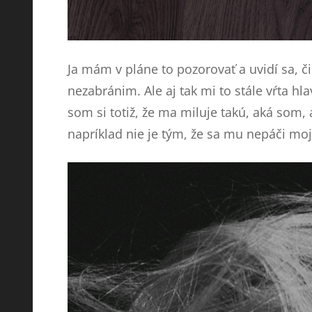
Ja mám v pláne to pozorovať a uvidí sa, či
nezabránim. Ale aj tak mi to stále vŕta hl
som si totiž, že ma miluje takú, aká som
napríklad nie je tým, že sa mu nepáči moj