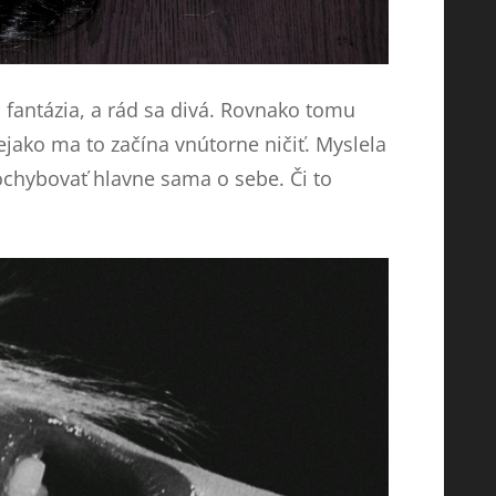
n fantázia, a rád sa divá. Rovnako tomu
Nejako ma to začína vnútorne ničiť. Myslela
ochybovať hlavne sama o sebe. Či to