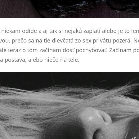
 niekam odíde a aj tak si nejakú zaplatí alebo je to le
avou, prečo sa na tie dievčatá zo sex privátu pozerá. 
, ale teraz o tom začínam dosť pochybovať. Začínam p
a postava, alebo niečo na tele.