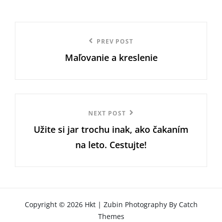
categories
Navigace
Previous
PREV POST
pro
Maľovanie a kreslenie
Post
příspěvek
Next
NEXT POST
Užite si jar trochu inak, ako čakaním
Post
na leto. Cestujte!
Copyright © 2026
Hkt
|
Zubin Photography By
Catch
Themes