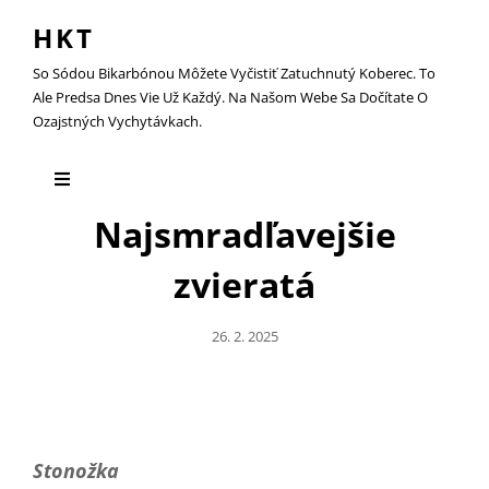
HKT
So Sódou Bikarbónou Môžete Vyčistiť Zatuchnutý Koberec. To
Ale Predsa Dnes Vie Už Každý. Na Našom Webe Sa Dočítate O
Ozajstných Vychytávkach.
Najsmradľavejšie
zvieratá
Posted
26. 2. 2025
On
Stonožka