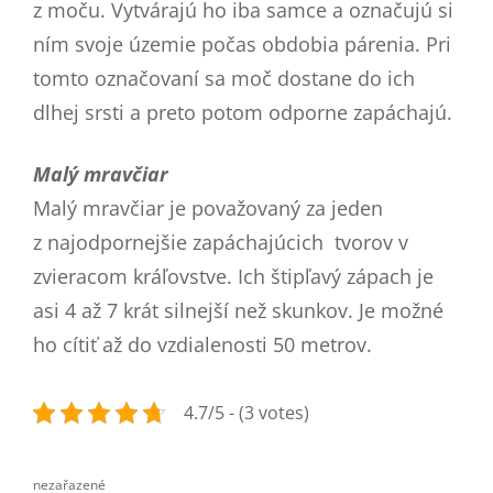
z moču. Vytvárajú ho iba samce a označujú si
ním svoje územie počas obdobia párenia. Pri
tomto označovaní sa moč dostane do ich
dlhej srsti a preto potom odporne zapáchajú.
Malý mravčiar
Malý mravčiar je považovaný za jeden
z najodpornejšie zapáchajúcich tvorov v
zvieracom kráľovstve. Ich štipľavý zápach je
asi 4 až 7 krát silnejší než skunkov. Je možné
ho cítiť až do vzdialenosti 50 metrov.
4.7/5 - (3 votes)
nezařazené