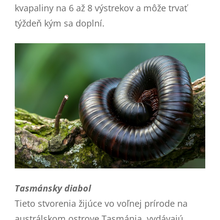
kvapaliny na 6 až 8 výstrekov a môže trvať
týždeň kým sa doplní.
Tasmánsky diabol
Tieto stvorenia žijúce vo voľnej prírode na
austrálskom ostrove Tasmánia, vydávajú