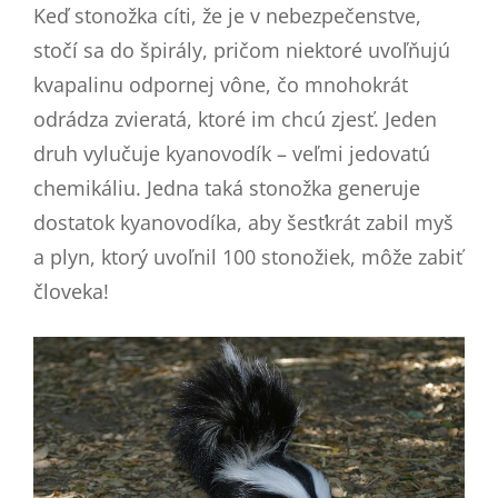
Keď stonožka cíti, že je v nebezpečenstve,
stočí sa do špirály, pričom niektoré uvoľňujú
kvapalinu odpornej vône, čo mnohokrát
odrádza zvieratá, ktoré im chcú zjesť. Jeden
druh vylučuje kyanovodík – veľmi jedovatú
chemikáliu. Jedna taká stonožka generuje
dostatok kyanovodíka, aby šesťkrát zabil myš
a plyn, ktorý uvoľnil 100 stonožiek, môže zabiť
človeka!