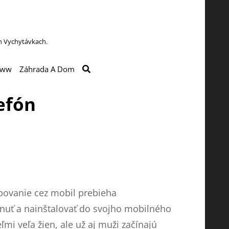
h Vychytávkach.
SEARCH
ww
Záhrada A Dom
efón
upovanie cez mobil prebieha
hnuť a nainštalovať do svojho mobilného
mi veľa žien, ale už aj muži začínajú