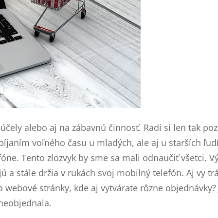
é účely alebo aj na zábavnú činnosť. Radi si len tak p
bíjaním voľného času u mladých, ale aj u starších ľudí.
fóne. Tento zlozvyk by sme sa mali odnaučiť všetci. V
ú a stále držia v rukách svoj mobilný telefón. Aj vy 
bo webové stránky, kde aj vytvárate rôzne objednávky? 
 neobjednala.