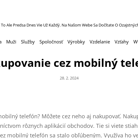
 To Ale Predsa Dnes Vie Už Každý. Na Našom Webe Sa Dočítate O Ozajstnýc
a
Muži
Služby
Spoločnosť
Výrobky
Vzdelanie
Vzťahy
W
upovanie cez mobilný tel
Posted
28. 2. 2024
On
 mobilný telefón? Môžete cez neho aj nakupovať. Nak
níctvom rôznych aplikácií obchodov. Tie si viete stia
z mobilný telefón sa stalo obľúbeným. Využíva ho veľ