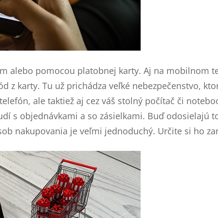
om alebo pomocou platobnej karty. Aj na mobilnom tel
 kód z karty. Tu už prichádza veľké nebezpečenstvo, kt
elefón, ale taktiež aj cez váš stolný počítač či notebo
udí s objednávkami a so zásielkami. Buď odosielajú to
ob nakupovania je veľmi jednoduchý. Určite si ho zam