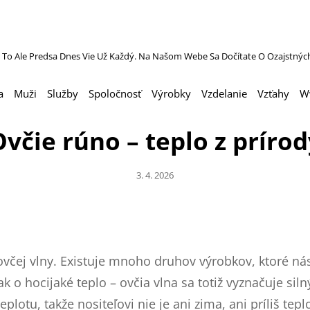
 To Ale Predsa Dnes Vie Už Každý. Na Našom Webe Sa Dočítate O Ozajstnýc
a
Muži
Služby
Spoločnosť
Výrobky
Vzdelanie
Vzťahy
W
Ovčie rúno – teplo z prírod
Posted
3. 4. 2026
On
ovčej vlny. Existuje mnoho druhov výrobkov, ktoré ná
ak o hocijaké teplo – ovčia vlna sa totiž vyznačuje 
lotu, takže nositeľovi nie je ani zima, ani príliš tepl