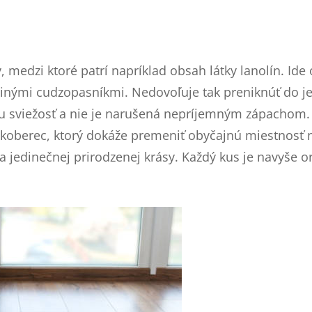
medzi ktoré patrí napríklad obsah látky lanolín. Ide 
inými cudzopasníkmi. Nedovoľuje tak preniknúť do jej 
u sviežosť a nie je narušená nepríjemným zápachom. 
ý koberec, ktorý dokáže premeniť obyčajnú miestnosť n
 jedinečnej prirodzenej krásy. Každý kus je navyše or