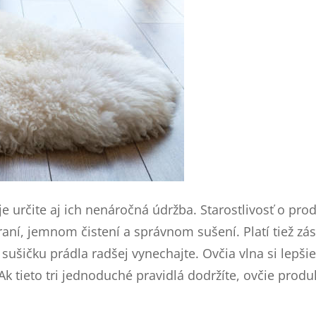
 určite aj ich nenáročná údržba. Starostlivosť o produ
ní, jemnom čistení a správnom sušení. Platí tiež zá
sušičku prádla radšej vynechajte. Ovčia vlna si lepši
k tieto tri jednoduché pravidlá dodržíte, ovčie produk