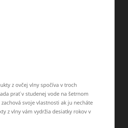
kty z ovčej vlny spočíva v troch
sada prať v studenej vode na šetrnom
e zachová svoje vlastnosti ak ju necháte
ty z vlny vám vydržia desiatky rokov v