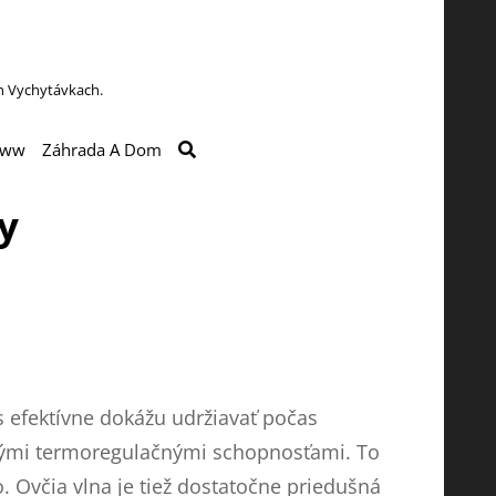
h Vychytávkach.
SEARCH
ww
Záhrada A Dom
y
s efektívne dokážu udržiavať počas
silnými termoregulačnými schopnosťami. To
o. Ovčia vlna je tiež dostatočne priedušná