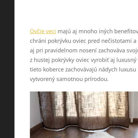
Ovčie veci
majú aj mnoho iných benefitov, 
chráni pokrývku oviec pred nečistotami a 
aj pri pravidelnom nosení zachováva svoj
z hustej pokrývky oviec vyrobiť aj luxusn
tieto koberce zachovávajú nádych luxusu a
vytvorený samotnou prírodou.