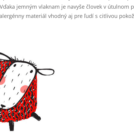
 Vďaka jemným vlaknam je navyše človek v útulnom po
alergénny materiál vhodný aj pre ľudí s citlivou poko