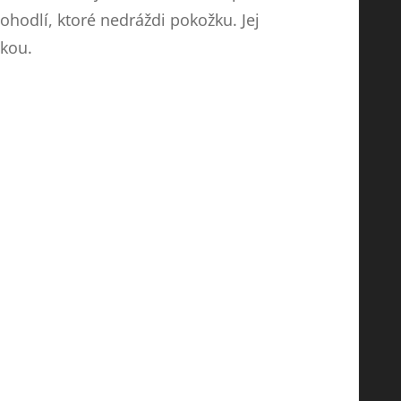
hodlí, ktoré nedráždi pokožku. Jej
žkou.