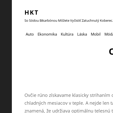
HKT
So Sódou Bikarbónou Môžete Vyčistiť Zatuchnutý Koberec.
Auto
Ekonomika
Kultúra
Láska
Mobil
Mód
Ovčie rúno získavame klasicky strihaním 
chladných mesiacov v teple. A nejde len t
znamená, že udržiava optimálnu telesnú tep