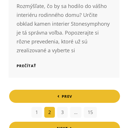
Rozmýšľate, čo by sa hodilo do vášho
interiéru rodinného domu? Určite
obklad kamen interier Stonesymphony
je tá správna voľba. Popozerajte si
rôzne prevedenia, ktoré už sú
zrealizované a vyberte si
VÝHODY
PREČÍTAŤ
KAMEŇA
<span
PREV
class="nav-
1
2
3
…
15
subtitle
screen-