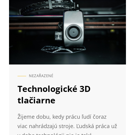
NEZAŘAZENÉ
CAT
LINKS
Technologické 3D
tlačiarne
Žijeme dobu, kedy prácu ľudí čoraz
viac nahrádzajú stroje. Ľudská práca už