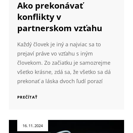
LINKS
Ako prekonávať
konflikty v
partnerskom vzťahu
Každý človek je iný a najviac sa to
prejaví práve vo vzťahu s iným
človekom. Zo začiatku je samozrejme
všetko krásne, zdá sa, že všetko sa dá
prekonať a láska dvoch ľudí porazí
AKO
PREČÍTAŤ
PREKONÁVAŤ
KONFLIKTY
V
PARTNERSKOM
Posted
16. 11. 2024
VZŤAHU
on