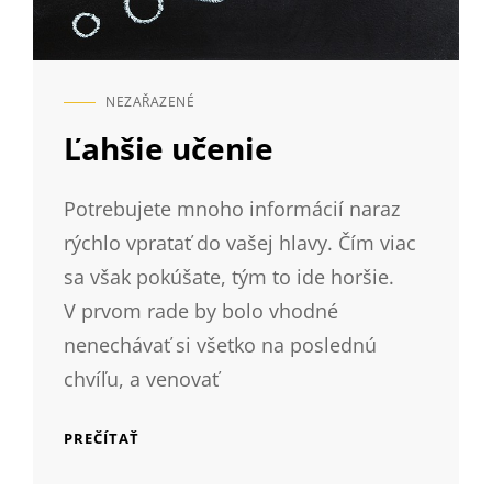
NEZAŘAZENÉ
CAT
LINKS
Ľahšie učenie
Potrebujete mnoho informácií naraz
rýchlo vpratať do vašej hlavy. Čím viac
sa však pokúšate, tým to ide horšie.
V prvom rade by bolo vhodné
nenechávať si všetko na poslednú
chvíľu, a venovať
ĽAHŠIE
PREČÍTAŤ
UČENIE