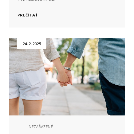
MAĽOVANIE
PREČÍTAŤ
A
KRESLENIE
Posted
24. 2. 2025
on
NEZAŘAZENÉ
CAT