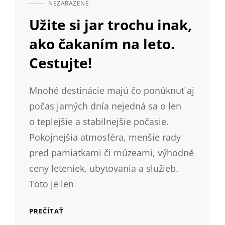
NEZAŘAZENÉ
CAT
LINKS
Užite si jar trochu inak,
ako čakaním na leto.
Cestujte!
Mnohé destinácie majú čo ponúknuť aj
počas jarných dnía nejedná sa o len
o teplejšie a stabilnejšie počasie.
Pokojnejšia atmosféra, menšie rady
pred pamiatkami či múzeami, výhodné
ceny leteniek, ubytovania a služieb.
Toto je len
UŽITE
PREČÍTAŤ
SI