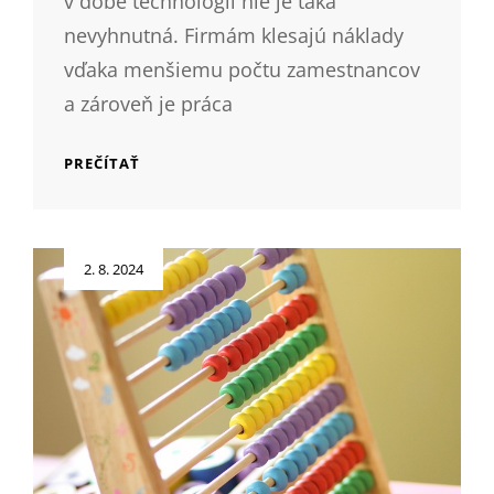
v dobe technológii nie je taká
nevyhnutná. Firmám klesajú náklady
vďaka menšiemu počtu zamestnancov
a zároveň je práca
TECHNOLOGICKÉ
PREČÍTAŤ
3D
TLAČIARNE
Posted
2. 8. 2024
on