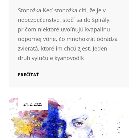
Stonožka Keď stonožka cíti, že je v
nebezpečenstve, stočí sa do špirály,
pričom niektoré uvoľňujú kvapalinu
odpornej vône, čo mnohokrát odrádza
zvieratá, ktoré im chcú zjesť. Jeden
druh vylučuje kyanovodík
NAJSMRADĽAVEJŠIE
PREČÍTAŤ
ZVIERATÁ
Posted
24. 2. 2025
on