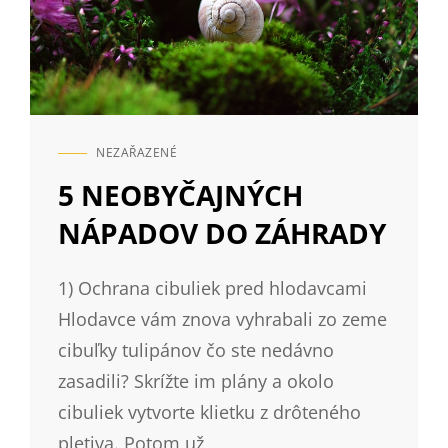
NEZAŘAZENÉ
CAT
LINKS
5 NEOBYČAJNÝCH
NÁPADOV DO ZÁHRADY
1) Ochrana cibuliek pred hlodavcami
Hlodavce vám znova vyhrabali zo zeme
cibuľky tulipánov čo ste nedávno
zasadili? Skrížte im plány a okolo
cibuliek vytvorte klietku z drôteného
pletiva. Potom už