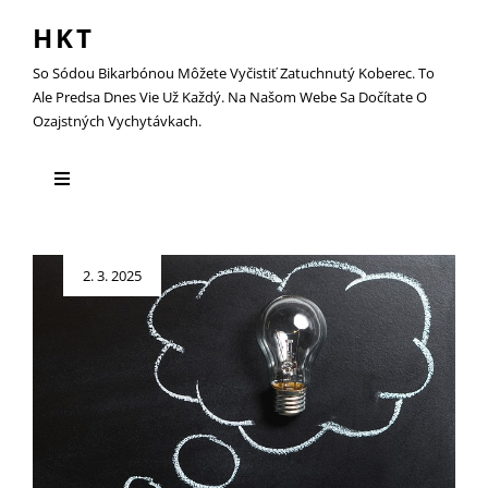
HKT
So Sódou Bikarbónou Môžete Vyčistiť Zatuchnutý Koberec. To
Ale Predsa Dnes Vie Už Každý. Na Našom Webe Sa Dočítate O
Ozajstných Vychytávkach.
Posted
2. 3. 2025
on