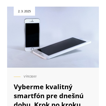
Posted
2. 3. 2025
on
VÝROBKY
CAT
LINKS
Vyberme kvalitný
smartfón pre dnešnú
dobu. Krok po kroku