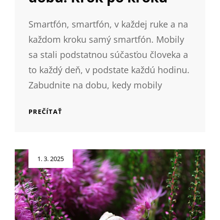
Smartfón, smartfón, v každej ruke a na
každom kroku samý smartfón. Mobily
sa stali podstatnou súčasťou človeka a
to každý deň, v podstate každú hodinu.
Zabudnite na dobu, kedy mobily
VYBERME
PREČÍTAŤ
KVALITNÝ
SMARTFÓN
PRE
DNEŠNÚ
Posted
1. 3. 2025
DOBU.
on
KROK
PO
KROKU