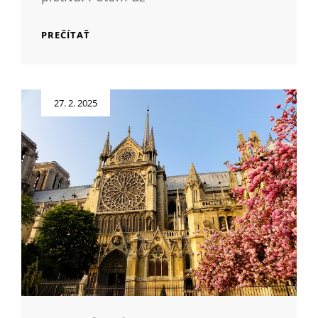
5
PREČÍTAŤ
NEOBYČAJNÝCH
NÁPADOV
DO
ZÁHRADY
Posted
27. 2. 2025
on