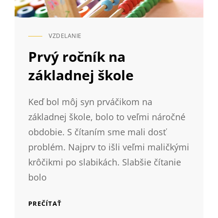
VZDELANIE
CAT
LINKS
Prvý ročník na
základnej škole
Keď bol môj syn prváčikom na
základnej škole, bolo to veľmi náročné
obdobie. S čítaním sme mali dosť
problém. Najprv to išli veľmi maličkými
krôčikmi po slabikách. Slabšie čítanie
bolo
PRVÝ
PREČÍTAŤ
ROČNÍK