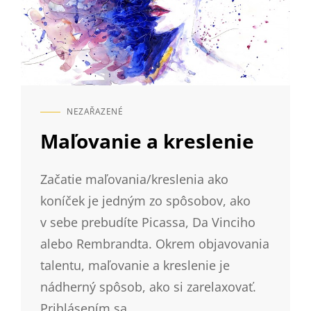
NEZAŘAZENÉ
CAT
LINKS
Maľovanie a kreslenie
Začatie maľovania/kreslenia ako
koníček je jedným zo spôsobov, ako
v sebe prebudíte Picassa, Da Vinciho
alebo Rembrandta. Okrem objavovania
talentu, maľovanie a kreslenie je
nádherný spôsob, ako si zarelaxovať.
Prihlásením sa