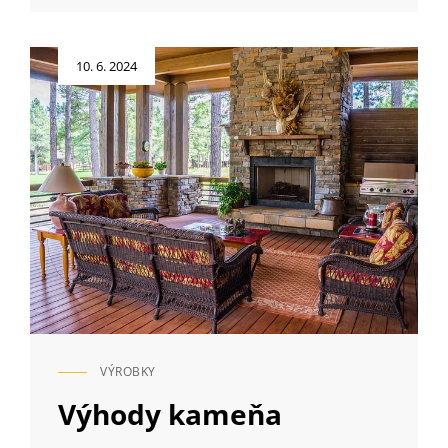
NA
ZÁKLADNEJ
ŠKOLE
Posted
10. 6. 2024
on
VÝROBKY
CAT
LINKS
Výhody kameňa