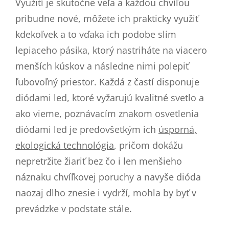
Využití je skutočne veľa a každou chvíľou
pribudne nové, môžete ich prakticky využiť
kdekoľvek a to vďaka ich podobe slim
lepiaceho pásika, ktorý nastriháte na viacero
menších kúskov a následne nimi polepiť
ľubovoľný priestor. Každá z častí disponuje
diódami led, ktoré vyžarujú kvalitné svetlo a
ako vieme, poznávacím znakom osvetlenia
diódami led je predovšetkým ich
úsporná,
ekologická technológia
, pričom dokážu
nepretržite žiariť bez čo i len menšieho
náznaku chvíľkovej poruchy a navyše dióda
naozaj dlho znesie i vydrží, mohla by byť v
prevádzke v podstate stále.