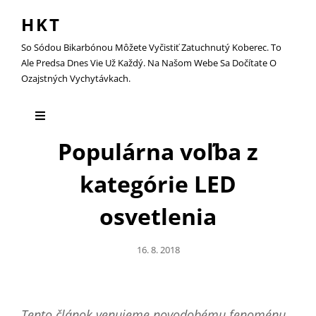
HKT
So Sódou Bikarbónou Môžete Vyčistiť Zatuchnutý Koberec. To
Ale Predsa Dnes Vie Už Každý. Na Našom Webe Sa Dočítate O
Ozajstných Vychytávkach.
Populárna voľba z
kategórie LED
osvetlenia
Posted
16. 8. 2018
On
Tento článok venujeme novodobému fenoménu