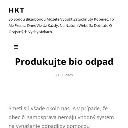
HKT
So Sódou Bikarbónou Môžete Vyčistiť Zatuchnutý Koberec. To
Ale Predsa Dnes Vie Už Každý. Na Našom Webe Sa Dočítate O
Ozajstných Vychytávkach.
Produkujte bio odpad
Posted
21. 3. 2025
On
Smeti sú všade okolo nás. A v prípade, že
obec či samospráva nemajú vhodný systém
na vynášanie odpadkov pomocou