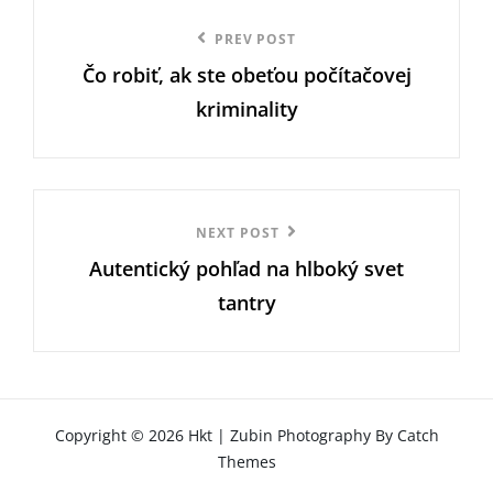
Navigace
Previous
PREV POST
pro
Čo robiť, ak ste obeťou počítačovej
Post
příspěvek
kriminality
Next
NEXT POST
Autentický pohľad na hlboký svet
Post
tantry
Copyright © 2026
Hkt
|
Zubin Photography By
Catch
Themes