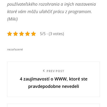
používateľského rozohrania a iných nastavenia
ktoré vám môžu uľahčiť prácu z programom.
(Miki)
5/5 - (3 votes)
nezařazené
categories
Navigace
Previous
PREV POST
pro
4 zaujímavostí o WWW, ktoré ste
Post
příspěvek
pravdepodobne nevedeli