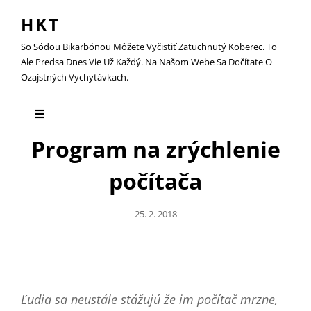
HKT
So Sódou Bikarbónou Môžete Vyčistiť Zatuchnutý Koberec. To
Ale Predsa Dnes Vie Už Každý. Na Našom Webe Sa Dočítate O
Ozajstných Vychytávkach.
Program na zrýchlenie
počítača
Posted
25. 2. 2018
On
Ľudia sa neustále stážujú že im počítač mrzne,