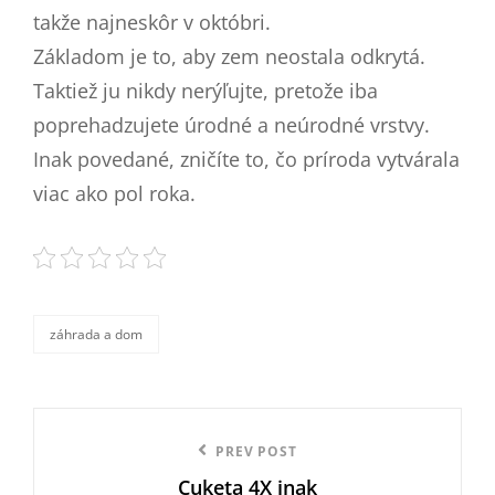
takže najneskôr v októbri.
Základom je to, aby zem neostala odkrytá.
Taktiež ju nikdy nerýľujte, pretože iba
poprehadzujete úrodné a neúrodné vrstvy.
Inak povedané, zničíte to, čo príroda vytvárala
viac ako pol roka.
záhrada a dom
categories
Navigace
Previous
PREV POST
pro
Cuketa 4X inak
Post