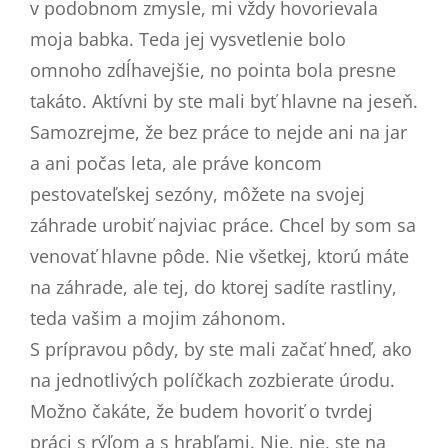
v podobnom zmysle, mi vždy hovorievala
moja babka. Teda jej vysvetlenie bolo
omnoho zdĺhavejšie, no pointa bola presne
takáto. Aktívni by ste mali byť hlavne na jeseň.
Samozrejme, že bez práce to nejde ani na jar
a ani počas leta, ale práve koncom
pestovateľskej sezóny, môžete na svojej
záhrade urobiť najviac práce. Chcel by som sa
venovať hlavne pôde. Nie všetkej, ktorú máte
na záhrade, ale tej, do ktorej sadíte rastliny,
teda vašim a mojim záhonom.
S prípravou pôdy, by ste mali začať hneď, ako
na jednotlivých políčkach zozbierate úrodu.
Možno čakáte, že budem hovoriť o tvrdej
práci s rýľom a s hrabľami. Nie, nie, ste na