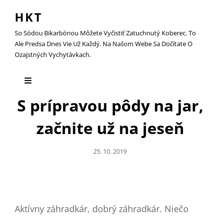
HKT
So Sódou Bikarbónou Môžete Vyčistiť Zatuchnutý Koberec. To
Ale Predsa Dnes Vie Už Každý. Na Našom Webe Sa Dočítate O
Ozajstných Vychytávkach.
S prípravou pôdy na jar,
začnite už na jeseň
Posted
25. 10. 2019
On
Aktívny záhradkár, dobrý záhradkár. Niečo