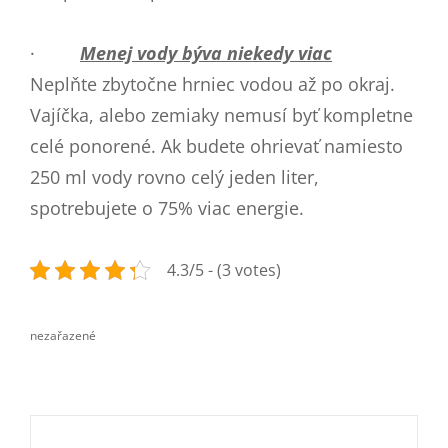
·
Menej vody býva niekedy viac
Neplňte zbytočne hrniec vodou až po okraj.
Vajíčka, alebo zemiaky nemusí byť kompletne
celé ponorené. Ak budete ohrievať namiesto
250 ml vody rovno celý jeden liter,
spotrebujete o 75% viac energie.
4.3/5 - (3 votes)
nezařazené
categories
Navigace
pro