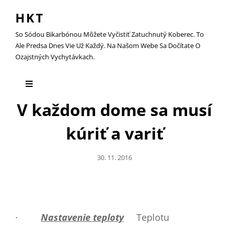
HKT
So Sódou Bikarbónou Môžete Vyčistiť Zatuchnutý Koberec. To
Ale Predsa Dnes Vie Už Každý. Na Našom Webe Sa Dočítate O
Ozajstných Vychytávkach.
V každom dome sa musí
kúriť a variť
Posted
30. 11. 2016
On
·
Nastavenie teploty
Teplotu