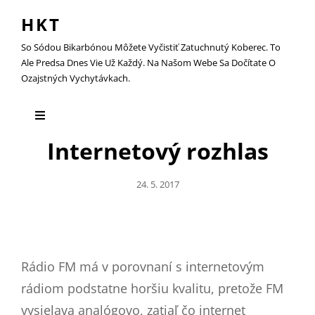
HKT
So Sódou Bikarbónou Môžete Vyčistiť Zatuchnutý Koberec. To
Ale Predsa Dnes Vie Už Každý. Na Našom Webe Sa Dočítate O
Ozajstných Vychytávkach.
Internetový rozhlas
Posted
24. 5. 2017
On
Rádio FM má v porovnaní s internetovým
rádiom podstatne horšiu kvalitu, pretože FM
vysielava
analógovo
, zatiaľ čo internet