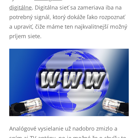
digitálne
. Digitálna sieť sa zameriava iba na
potrebný signál, ktorý dokáže ľako rozpoznať
a upraviť, čiže máme ten najkvalitnejší možný
príjem siete.
Analógové vysielanie už nadobro zmizlo a
sním aj TV antény, no je možné že o chvíľu to