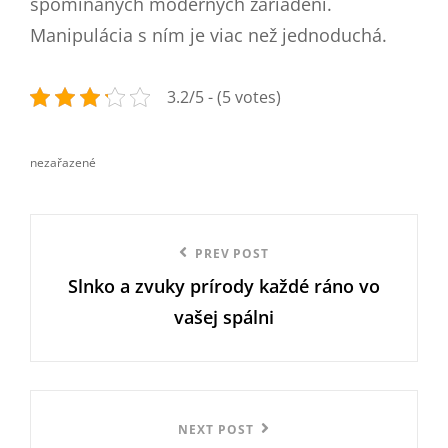
spomínaných moderných zariadení.
Manipulácia s ním je viac než jednoduchá.
3.2/5 - (5 votes)
nezařazené
categories
Navigace
Previous
PREV POST
pro
Slnko a zvuky prírody každé ráno vo
Post
příspěvek
vašej spálni
Next
NEXT POST