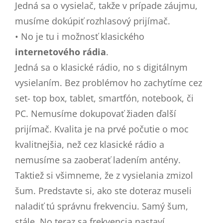
Jedná sa o vysielač, takže v prípade záujmu,
musíme dokúpiť rozhlasový prijímač.
• No je tu i možnosť klasického
internetového rádia
.
Jedná sa o klasické rádio, no s digitálnym
vysielaním. Bez problémov ho zachytíme cez
set- top box, tablet, smartfón, notebook, či
PC. Nemusíme dokupovať žiaden ďalší
prijímač. Kvalita je na prvé počutie o moc
kvalitnejšia, než cez klasické rádio a
nemusíme sa zaoberať ladením antény.
Taktiež si všimneme, že z vysielania zmizol
šum. Predstavte si, ako ste doteraz museli
naladiť tú správnu frekvenciu. Samý šum,
stále. No teraz sa frekvencia nastaví