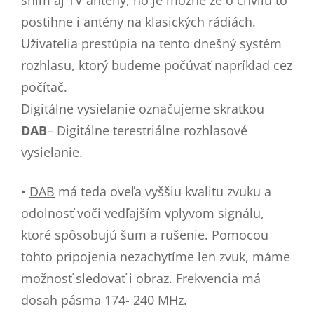
postihne i antény na klasických rádiách.
Uživatelia prestúpia na tento dnešný systém
rozhlasu, ktorý budeme počúvať napríklad cez
počítač.
Digitálne vysielanie označujeme skratkou
DAB
– Digitálne terestriálne rozhlasové
vysielanie.
•
DAB
má teda oveľa vyššiu kvalitu zvuku a
odolnosť voči vedľajším vplyvom signálu,
ktoré spôsobujú šum a rušenie. Pomocou
tohto pripojenia nezachytíme len zvuk, máme
možnosť sledovať i obraz. Frekvencia má
dosah pásma
174- 240 MHz
.