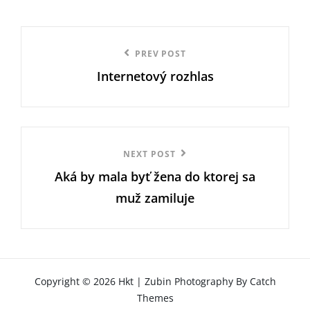
Navigace
Previous
PREV POST
pro
Internetový rozhlas
Post
příspěvek
Next
NEXT POST
Aká by mala byť žena do ktorej sa
Post
muž zamiluje
Copyright © 2026
Hkt
|
Zubin Photography By
Catch
Themes