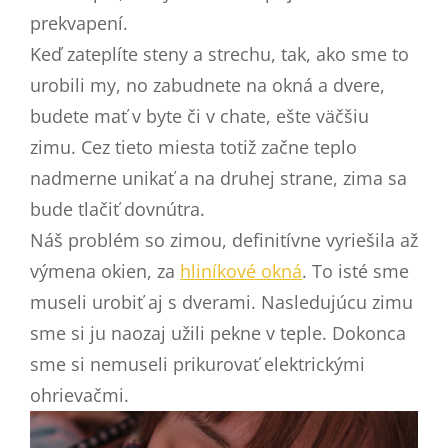
prekvapení.
Keď zateplíte steny a strechu, tak, ako sme to
urobili my, no zabudnete na okná a dvere,
budete mať v byte či v chate, ešte väčšiu
zimu. Cez tieto miesta totiž začne teplo
nadmerne unikať a na druhej strane, zima sa
bude tlačiť dovnútra.
Náš problém so zimou, definitívne vyriešila až
výmena okien, za
hliníkové okná
. To isté sme
museli urobiť aj s dverami. Nasledujúcu zimu
sme si ju naozaj užili pekne v teple. Dokonca
sme si nemuseli prikurovať elektrickými
ohrievačmi.