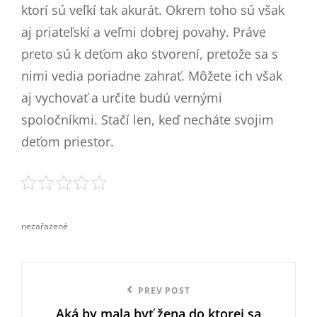
ktorí sú veľkí tak akurát. Okrem toho sú však
aj priateľskí a veľmi dobrej povahy. Práve
preto sú k deťom ako stvorení, pretože sa s
nimi vedia poriadne zahrať. Môžete ich však
aj vychovať a určite budú vernými
spoločníkmi. Stačí len, keď necháte svojim
deťom priestor.
nezařazené
categories
Navigace
Previous
PREV POST
pro
Aká by mala byť žena do ktorej sa
Post