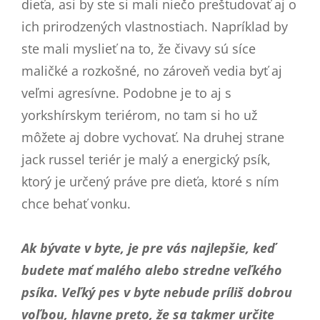
dieťa, asi by ste si mali niečo preštudovať aj o
ich prirodzených vlastnostiach. Napríklad by
ste mali myslieť na to, že čivavy sú síce
maličké a rozkošné, no zároveň vedia byť aj
veľmi agresívne. Podobne je to aj s
yorkshírskym teriérom, no tam si ho už
môžete aj dobre vychovať. Na druhej strane
jack russel teriér je malý a energický psík,
ktorý je určený práve pre dieťa, ktoré s ním
chce behať vonku.
Ak bývate v byte, je pre vás najlepšie, keď
budete mať malého alebo stredne veľkého
psíka. Veľký pes v byte nebude príliš dobrou
voľbou, hlavne preto, že sa takmer určite