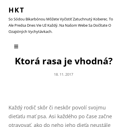
HKT
So Sódou Bikarbónou Môžete Vyčistiť Zatuchnutý Koberec. To
Ale Predsa Dnes Vie Už Každý. Na Našom Webe Sa Dočítate O
Ozajstných Vychytávkach.
Ktorá rasa je vhodná?
Posted
18. 11. 2017
On
Každý rodič skôr či neskôr povolí svojmu
dieťaťu mať psa. Asi každého po čase začne
otravovať, ako do neho jeho dieťa neustále