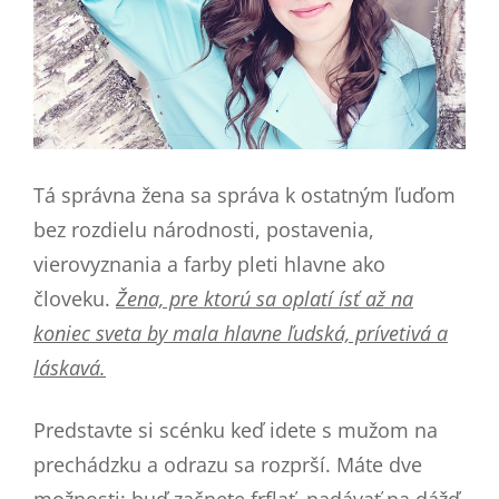
Tá správna žena sa správa k ostatným ľuďom
bez rozdielu národnosti, postavenia,
vierovyznania a farby pleti hlavne ako
človeku.
Žena, pre ktorú sa oplatí ísť až na
koniec sveta by mala hlavne ľudská, prívetivá a
láskavá.
Predstavte si scénku keď idete s mužom na
prechádzku a odrazu sa rozprší. Máte dve
možnosti: buď začnete frflať, nadávať na dážď,