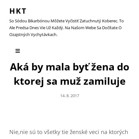
HKT
So Sódou Bikarbónou Môžete Vyčistiť Zatuchnutý Koberec. To
Ale Predsa Dnes Vie Už Každý. Na Našom Webe Sa Dočítate O
Ozajstných Vychytávkach.
Aká by mala byť žena do
ktorej sa muž zamiluje
Posted
14. 8. 2017
On
Nie,nie sú to všetky tie ženské veci na ktorých