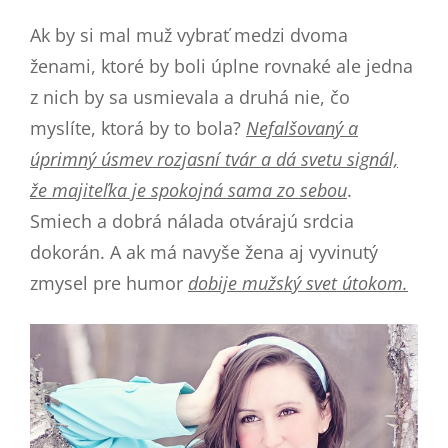
Ak by si mal muž vybrať medzi dvoma
ženami, ktoré by boli úplne rovnaké ale jedna
z nich by sa usmievala a druhá nie, čo
myslíte, ktorá by to bola?
Nefalšovaný a
úprimný úsmev rozjasní tvár a dá svetu signál,
že majiteľka je spokojná sama zo sebou
.
Smiech a dobrá nálada otvárajú srdcia
dokorán. A ak má navyše žena aj vyvinutý
zmysel pre humor
dobije mužský svet útokom.