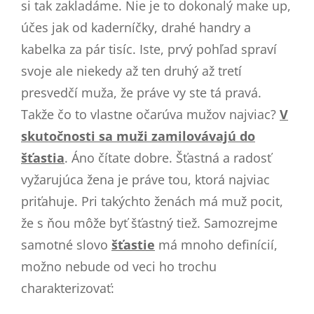
si tak zakladáme. Nie je to dokonalý make up,
účes jak od kaderníčky, drahé handry a
kabelka za pár tisíc. Iste, prvý pohľad spraví
svoje ale niekedy až ten druhý až tretí
presvedčí muža, že práve vy ste tá pravá.
Takže čo to vlastne očarúva mužov najviac?
V
skutočnosti sa muži zamilovávajú do
šťastia
. Áno čítate dobre. Šťastná a radosť
vyžarujúca žena je práve tou, ktorá najviac
priťahuje. Pri takýchto ženách má muž pocit,
že s ňou môže byť šťastný tiež. Samozrejme
samotné slovo
šťastie
má mnoho definícií,
možno nebude od veci ho trochu
charakterizovať: