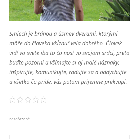
Smiech je bránou a úsmev dverami, ktorými
môže do človeka vkĺznuť veľa dobrého. Človek
vidí vo svete iba to čo nosí vo svojom srdci, preto
buďte pozorní a všímajte si aj malé náznaky,
inšpirujte, komunikujte, radujte sa a oddychujte
a všetko čo príde, vás potom príjemne prekvapí.
nezařazené
categories