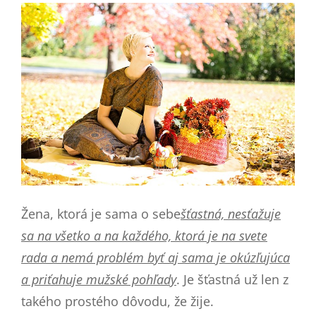
Žena, ktorá je sama o sebe
šťastná, nesťažuje
sa na všetko a na každého, ktorá je na svete
rada a nemá problém byť aj sama je okúzľujúca
a priťahuje mužské pohľady
. Je šťastná už len z
takého prostého dôvodu, že žije.