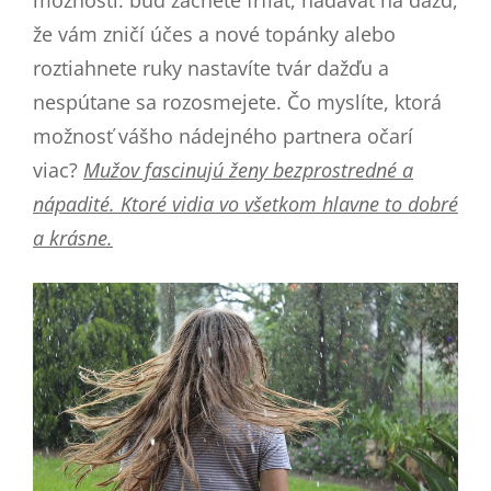
že vám zničí účes a nové topánky alebo
roztiahnete ruky nastavíte tvár dažďu a
nespútane sa rozosmejete. Čo myslíte, ktorá
možnosť vášho nádejného partnera očarí
viac?
Mužov fascinujú ženy bezprostredné a
nápadité. Ktoré vidia vo všetkom hlavne to dobré
a krásne.