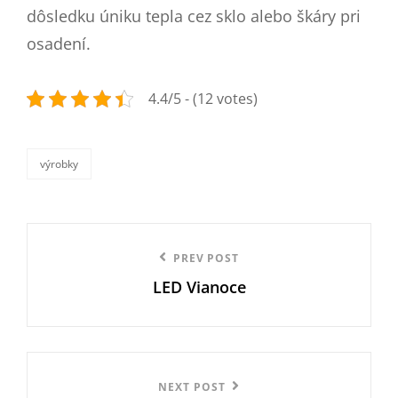
dôsledku úniku tepla cez sklo alebo škáry pri
osadení.
4.4/5 - (12 votes)
výrobky
categories
Navigace
Previous
PREV POST
pro
LED Vianoce
Post
příspěvek
Next
NEXT POST