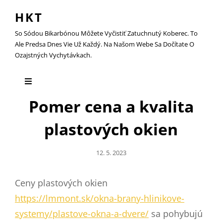
HKT
So Sódou Bikarbónou Môžete Vyčistiť Zatuchnutý Koberec. To
Ale Predsa Dnes Vie Už Každý. Na Našom Webe Sa Dočítate O
Ozajstných Vychytávkach.
Pomer cena a kvalita
plastových okien
Posted
12. 5. 2023
On
Ceny plastových okien
https://lmmont.sk/okna-brany-hlinikove-
systemy/plastove-okna-a-dvere/
sa pohybujú