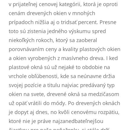
v prijateľnej cenovej kategórii, ktorá je oproti
cenám drevených okien v mnohých
prípadoch nižšia aj o tridsať percent. Presne
toto sú zistenia jedného výskumu spred
niekoľkých rokoch, ktorý sa zaoberal
porovnávaním ceny a kvality plastových okien
a okien vyrobených z masívneho dreva. I ked
plastové okná sú už nejaké to obdobie na
vrchole obľúbenosti, kde sa neúnavne držia
svojej pozície a titulu najviac predávaný typ
okien na svete, drevené okná sa medzičasom
už opäť vrátili do módy. Po drevených oknách
je dopyt aj dnes, no kvôli cenovému rozpätiu,
ktoré nie je práve najzanedbateľnejšou