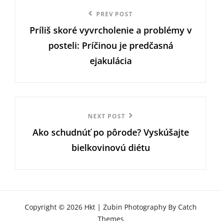
Navigace
Previous
PREV POST
pro
Príliš skoré vyvrcholenie a problémy v
Post
příspěvek
posteli: Príčinou je predčasná
ejakulácia
Next
NEXT POST
Ako schudnúť po pôrode? Vyskúšajte
Post
bielkovinovú diétu
Copyright © 2026
Hkt
|
Zubin Photography By
Catch
Themes