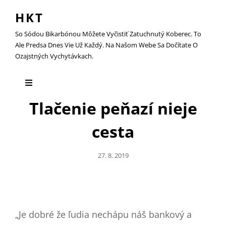
HKT
So Sódou Bikarbónou Môžete Vyčistiť Zatuchnutý Koberec. To
Ale Predsa Dnes Vie Už Každý. Na Našom Webe Sa Dočítate O
Ozajstných Vychytávkach.
Tlačenie peňazí nieje
cesta
Posted
27. 8. 2019
On
„Je dobré že ľudia nechápu náš bankový a