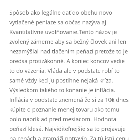
Spôsob ako legálne dať do obehu novo
vytlačené peniaze sa občas nazýva aj
Kvantitatívne uvoľňovanie.Tento názov je
zvolený zámerne aby sa bežný človek ani len
nezamýšľal nad tlačením peňazí pretože to je
predsa protizákonné. A koniec koncov vedie
to do väzenia. Vláda ale v podstate robí to
samé vždy keď ju postihne nejaká kríza.
Výsledkom takého to konanie je inflácia.
Inflácia v podstate znemená že si za 10€ dnes
kúpite o poznanie menej tovaru ako tomu
bolo napríklad pred mesiacom. Hodnota
peňazí klesá. Najviditeľnejšie sa to prejavuje
na cenách a gramáži potravín. Za tú istú cenu