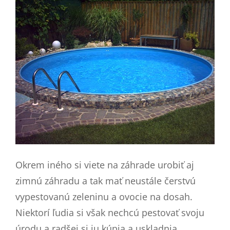
Okrem iného si viete na záhrade urobiť aj
zimnú záhradu a tak mať neustále čerstvú
vypestovanú zeleninu a ovocie na dosah.
Niektorí ľudia si však nechcú pestovať svoju
úrodu a radšej si ju kúpia a uskladnia