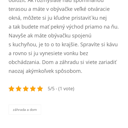
odložiť. Ak rozmýšľate nad spomínanou
terasou a máte v obývačke veľké otváracie
okná, môžete si ju kľudne pristaviť ku nej
a tak budete mať pekný východ priamo na ňu.
Navyše ak máte obývačku spojenú
s kuchyňou, je to o to krajšie. Spravíte si kávu
a rovno si ju vynesiete vonku bez
obchádzania. Dom a záhradu si viete zariadiť
naozaj akýmkoľvek spôsobom.
5/5 - (1 vote)
záhrada a dom
categories