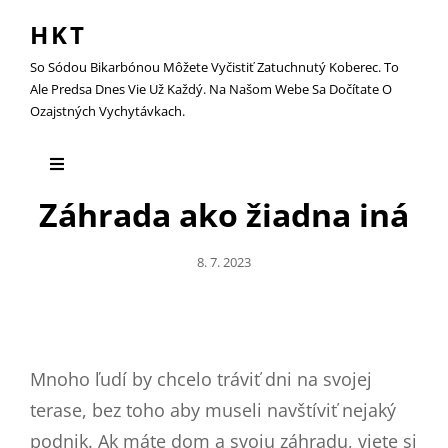
HKT
So Sódou Bikarbónou Môžete Vyčistiť Zatuchnutý Koberec. To
Ale Predsa Dnes Vie Už Každý. Na Našom Webe Sa Dočítate O
Ozajstných Vychytávkach.
Záhrada ako žiadna iná
Posted
8. 7. 2023
On
Mnoho ľudí by chcelo tráviť dni na svojej
terase, bez toho aby museli navštíviť nejaký
podnik. Ak máte dom a svoju záhradu, viete si