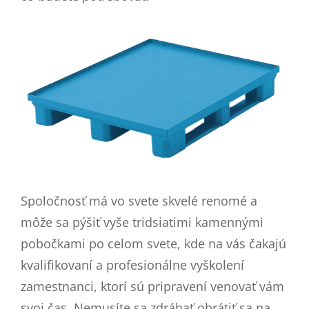
Spoločnosť má vo svete skvelé renomé a
môže sa pýšiť vyše tridsiatimi kamennými
pobočkami po celom svete, kde na vás čakajú
kvalifikovaní a profesionálne vyškolení
zamestnanci, ktorí sú pripravení venovať vám
svoj čas. Nemusíte sa zdráhať obrátiť sa na