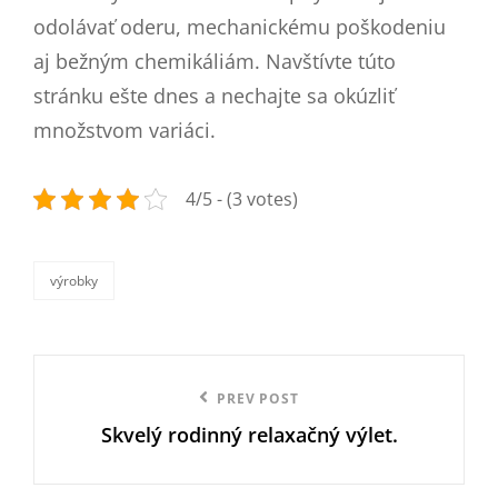
odolávať oderu, mechanickému poškodeniu
aj bežným chemikáliám. Navštívte túto
stránku ešte dnes a nechajte sa okúzliť
množstvom variáci.
4/5 - (3 votes)
výrobky
categories
Navigace
Previous
PREV POST
pro
Skvelý rodinný relaxačný výlet.
Post
příspěvek