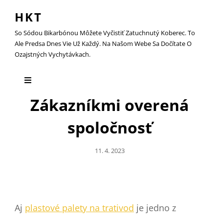
HKT
So Sódou Bikarbónou Môžete Vyčistiť Zatuchnutý Koberec. To
Ale Predsa Dnes Vie Už Každý. Na Našom Webe Sa Dočítate O
Ozajstných Vychytávkach.
Zákazníkmi overená
spoločnosť
Posted
11. 4. 2023
On
Aj
plastové palety na trativod
je jedno z