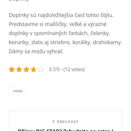
Doplnky sú najdoležitejšia časť tohto štýlu.
Predstavme si mašličky, veľké a výrazné
doplnky v spomínaných farbách, čelenky,
korunky, zlato aj striebro, korálky, drahokamy.
Dámy sa možu vyhrať.
3.7/5 - (12 votes)
móda
categories
Navigace
Previous
PREV POST
pro