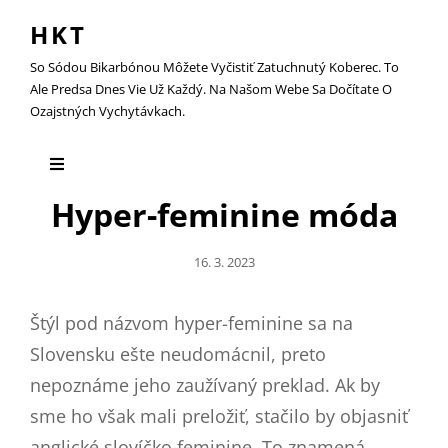
HKT
So Sódou Bikarbónou Môžete Vyčistiť Zatuchnutý Koberec. To
Ale Predsa Dnes Vie Už Každý. Na Našom Webe Sa Dočítate O
Ozajstných Vychytávkach.
Hyper-feminine móda
Posted
16. 3. 2023
On
Štýl pod názvom hyper-feminine sa na
Slovensku ešte neudomácnil, preto
nepoznáme jeho zaužívaný preklad. Ak by
sme ho však mali preložiť, stačilo by objasniť
anglické slovíčko feminine. To znamená