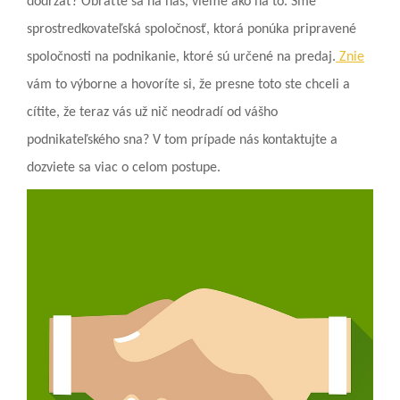
dodržať? Obráťte sa na nás, vieme ako na to. Sme
sprostredkovateľská spoločnosť, ktorá ponúka pripravené
spoločnosti na podnikanie, ktoré sú určené na predaj.
Znie
vám to výborne a hovoríte si, že presne toto ste chceli a
cítite, že teraz vás už nič neodradí od vášho
podnikateľského sna? V tom prípade nás kontaktujte a
dozviete sa viac o celom postupe.