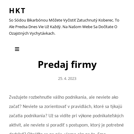
HKT
So Sódou Bikarbónou Môžete Vyčistiť Zatuchnutý Koberec. To
Ale Predsa Dnes Vie Už Každý. Na Našom Webe Sa Dočítate O
Ozajstných Vychytávkach.
Predaj firmy
Posted
25. 4. 2023
On
Zvažujete rozbehnutie vášho podnikania, ale neviete ako
začať? Neviete sa zorientovať v pravidlách, ktoré sa týkajú
začatia podnikania? Už sa vidíte pri výkone podnikateľských
aktivít, ale neviete si poradiť s postupom, ktorý je potrebné