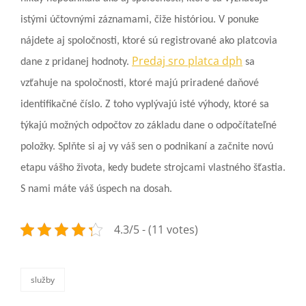
istými účtovnými záznamami, čiže históriou. V ponuke
nájdete aj spoločnosti, ktoré sú registrované ako platcovia
Predaj sro platca dph
dane z pridanej hodnoty.
sa
vzťahuje na spoločnosti, ktoré majú priradené daňové
identifikačné číslo. Z toho vyplývajú isté výhody, ktoré sa
týkajú možných odpočtov zo základu dane o odpočítateľné
položky.
Splňte si aj vy váš sen o podnikaní a začnite novú
etapu vášho života, kedy budete strojcami vlastného šťastia.
S nami máte váš úspech na dosah.
4.3/5 - (11 votes)
služby
categories