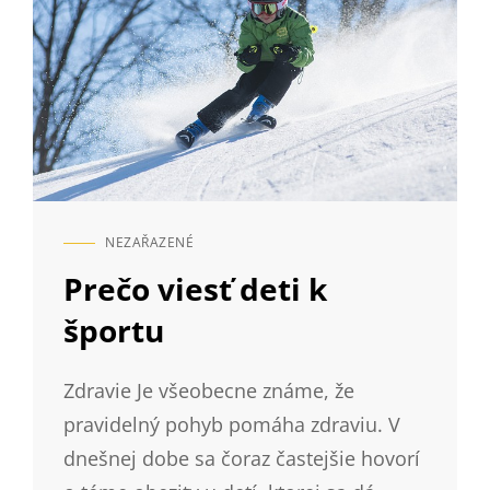
NEZAŘAZENÉ
CAT
LINKS
Prečo viesť deti k
športu
Zdravie Je všeobecne známe, že
pravidelný pohyb pomáha zdraviu. V
dnešnej dobe sa čoraz častejšie hovorí