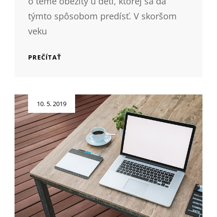
o téme obezity u detí, ktorej sa dá
týmto spôsobom predísť. V skoršom
veku
PREČO
PREČÍTAŤ
VIESŤ
DETI
K
ŠPORTU
Posted
10. 5. 2019
on