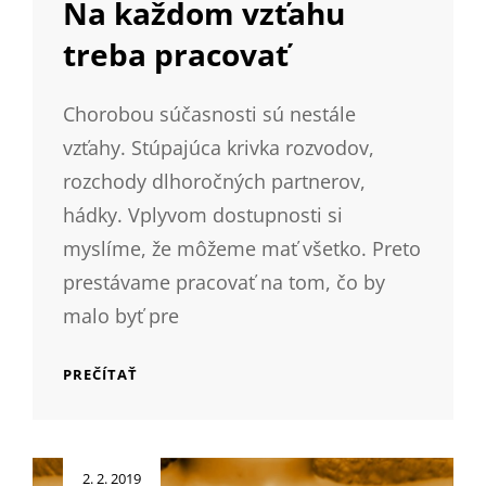
Na každom vzťahu
treba pracovať
Chorobou súčasnosti sú nestále
vzťahy. Stúpajúca krivka rozvodov,
rozchody dlhoročných partnerov,
hádky. Vplyvom dostupnosti si
myslíme, že môžeme mať všetko. Preto
prestávame pracovať na tom, čo by
malo byť pre
NA
PREČÍTAŤ
KAŽDOM
VZŤAHU
TREBA
PRACOVAŤ
Posted
2. 2. 2019