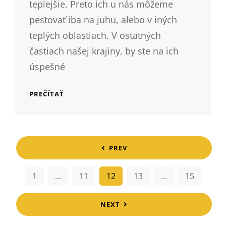
teplejšie. Preto ich u nás môžeme
pestovať iba na juhu, alebo v iných
teplých oblastiach. V ostatných
častiach našej krajiny, by ste na ich
úspešné
CHCETE
PREČÍTAŤ
PESTOVAŤ
MELÓN
V
CHLADNEJŠÍCH
<span
OBLASTIACH?
PREV
SKRÍŽTE
class="nav-
HO
S
1
…
11
12
13
…
15
subtitle
TEKVICOU
screen-
NEXT
reader-