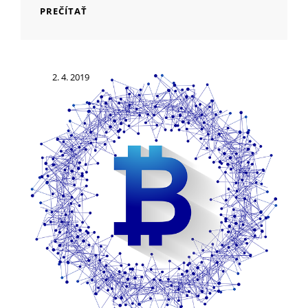
AJ
PREČÍTAŤ
VAŠA
WEBOVÁ
STRÁNKA
MÔŽE
Posted
2. 4. 2019
ZAŽIARIŤ
on
A
DOSIAHNUŤ
VYSOKÚ
NÁVŠTEVNOSŤ!