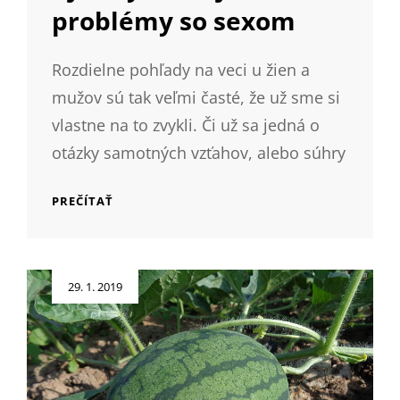
problémy so sexom
Rozdielne pohľady na veci u žien a
mužov sú tak veľmi časté, že už sme si
vlastne na to zvykli. Či už sa jedná o
otázky samotných vzťahov, alebo súhry
AJ
PREČÍTAŤ
ŽENY
MÁVAJÚ
PROBLÉMY
SO
Posted
29. 1. 2019
SEXOM
on