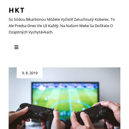
HKT
So Sódou Bikarbónou Môžete Vyčistiť Zatuchnutý Koberec. To
Ale Predsa Dnes Vie Už Každý. Na Našom Webe Sa Dočítate O
Ozajstných Vychytávkach.
Posted
9. 8. 2019
on