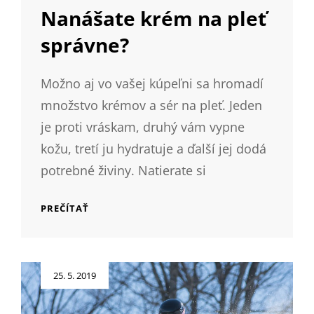
LINKS
Nanášate krém na pleť
správne?
Možno aj vo vašej kúpeľni sa hromadí
množstvo krémov a sér na pleť. Jeden
je proti vráskam, druhý vám vypne
kožu, tretí ju hydratuje a ďalší jej dodá
potrebné živiny. Natierate si
NANÁŠATE
PREČÍTAŤ
KRÉM
NA
PLEŤ
SPRÁVNE?
Posted
25. 5. 2019
on