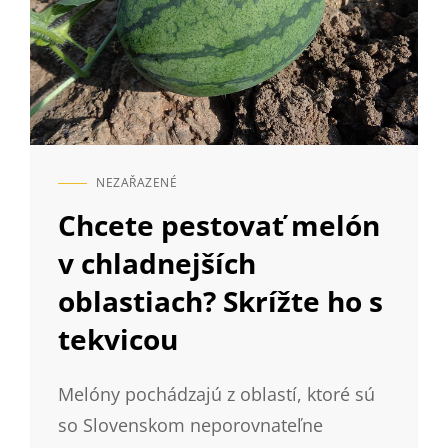
NEZAŘAZENÉ
CAT
LINKS
Chcete pestovať melón
v chladnejších
oblastiach? Skrížte ho s
tekvicou
Melóny pochádzajú z oblastí, ktoré sú
so Slovenskom neporovnateľne