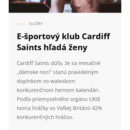
SLUŽBY
CAT
LINKS
E-športový klub Cardiff
Saints hľadá ženy
Cardiff Saints dúfa, že sa mesačné
„dámske noci“ stanú pravidelným
doplnkom vo waleskom
konkurenčnom hernom kalendári.
Podľa priemyselného orgánu UKIE
tvoria hráčky vo Veľkej Británii 42%
konkurenčných hráčov.