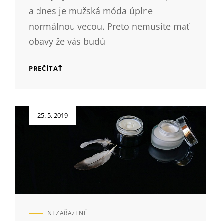
a dnes je mužská móda úplne
normálnou vecou. Preto nemusíte mať
obavy že vás budú
3
PREČÍTAŤ
PRAVIDLÁ
NOSENIA
PÁNSKEJ
TAŠKY
Posted
25. 5. 2019
ALEBO
on
AKO
BYŤ
IN
AJ
V
TEPLÁKOCH
A
TENISKÁCH
NEZAŘAZENÉ
CAT