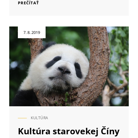
E-
PREČÍTAŤ
ŠPORTOVÝ
KLUB
CARDIFF
SAINTS
Posted
7. 8. 2019
HĽADÁ
on
ŽENY
KULTÚRA
CAT
LINKS
Kultúra starovekej Číny