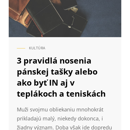
KULTÚRA
CAT
LINKS
3 pravidlá nosenia
pánskej tašky alebo
ako byť IN aj v
teplákoch a teniskách
Muži svojmu obliekaniu mnohokrát
prikladajú malý, niekedy dokonca, i
žiadny význam. Doba však ide dopredu