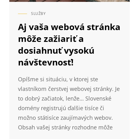
SLUŽBY
CAT
LINKS
Aj vaša webová stránka
môže zažiariť a
dosiahnuť vysokú
návštevnosť!
Opíšme si situáciu, v ktorej ste
vlastníkom čerstvej webovej stránky. Je
to dobrý začiatok, lenže… Slovenské
domény registrujú ďalšie tisíce či
možno státisíce zaujímavých webov.
Obsah vašej stránky rozhodne môže